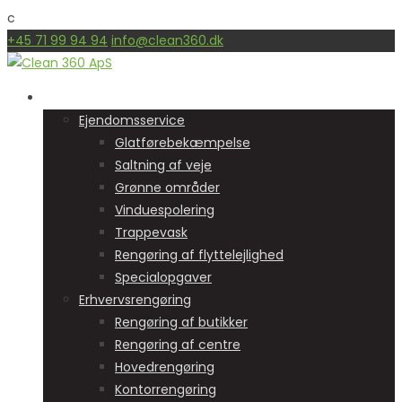
c
+45 71 99 94 94
info@clean360.dk
Vores services
Ejendomsservice
Glatførebekæmpelse
Saltning af veje
Grønne områder
Vinduespolering
Trappevask
Rengøring af flyttelejlighed
Specialopgaver
Erhvervsrengøring
Rengøring af butikker
Rengøring af centre
Hovedrengøring
Kontorrengøring