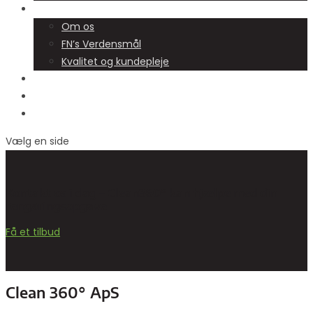
Om os
Om os
FN’s Verdensmål
Kvalitet og kundepleje
Job
Kontakt
Få et tilbud
Vælg en side
Kontakt os i dag –
Clean360°
kan hjælpe med din
rengøringsopgave
Få et tilbud
Clean 360° ApS