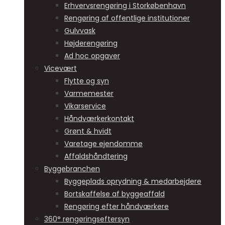
Erhvervsrengøring i Storkøbenhavn
Rengøring af offentlige institutioner
Gulvvask
Højderengøring
Ad hoc opgaver
Vicevært
Flytte og syn
Varmemester
Vikarservice
Håndværkerkontakt
Grønt & hvidt
Varetage ejendomme
Affaldshåndtering
Byggebranchen
Byggeplads oprydning & medarbejdere
Bortskaffelse af byggeaffald
Rengøring efter håndværkere
360° rengøringseftersyn