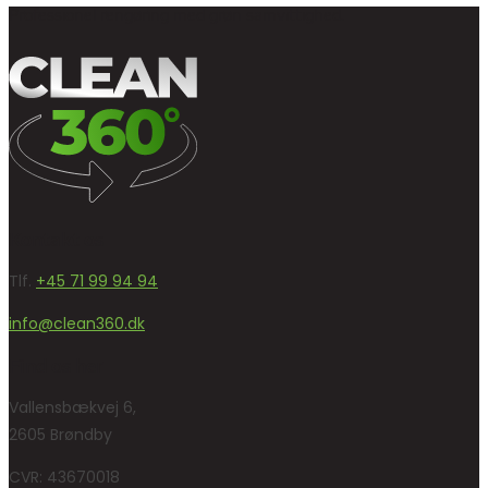
Professionel rengøring med grøn samvittighed.
Kontakt os
Tlf.
+45 71 99 94 94
info@clean360.dk
Find os her
Vallensbækvej 6,
2605 Brøndby
CVR: 43670018